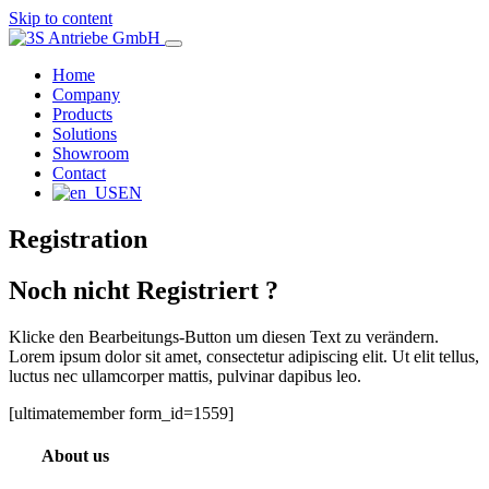
Skip to content
Home
3S Antriebe GmbH
Company
Products
Solutions
Antriebstechnik für Armaturen
Showroom
Contact
EN
Registration
Noch nicht Registriert ?
Klicke den Bearbeitungs-Button um diesen Text zu verändern.
Lorem ipsum dolor sit amet, consectetur adipiscing elit. Ut elit tellus,
luctus nec ullamcorper mattis, pulvinar dapibus leo.
[ultimatemember form_id=1559]
About us